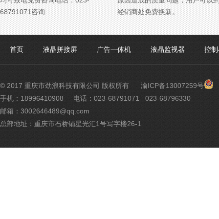
均可致电免费咨询电话：023-
原因造成的质量问题，用户可以
68791071咨询
经销商处免费换新。
首页
液晶拼接屏
广告一体机
液晶监视器
控制
渝
© 2017 重庆市劲浪科技有限公司 版权所有
渝ICP备13007259号
公
手机：18996410908
电话：023-68791071 023-68796330
网
邮箱：3002646489@qq.com
安
备
总部地址：重庆市石桥铺星光汇1号写字楼26-1
500
号