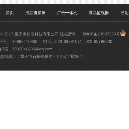
首页
液晶拼接屏
广告一体机
液晶监视器
控制
渝
© 2017 重庆市劲浪科技有限公司 版权所有
渝ICP备13007259号
公
手机：18996410908
电话：023-68791071 023-68796330
网
邮箱：3002646489@qq.com
安
备
总部地址：重庆市石桥铺星光汇1号写字楼26-1
500
号