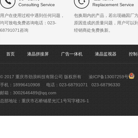
Consulting Service
Replacement Service
用户在使用过程中遇到任何问题，
包换期内的产品，若出现确因厂
均可致电免费咨询电话：023-
原因造成的质量问题，用户可以
68791071咨询
经销商处免费换新。
首页
液晶拼接屏
广告一体机
液晶监视器
控制
渝
© 2017 重庆市劲浪科技有限公司 版权所有
渝ICP备13007259号
公
手机：18996410908
电话：023-68791071 023-68796330
网
邮箱：3002646489@qq.com
安
备
总部地址：重庆市石桥铺星光汇1号写字楼26-1
500
号