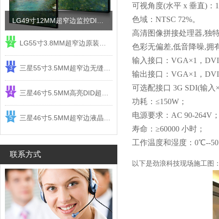
可视角度(水平 x 垂直)：178
色域：NTSC 72%。
LG49寸12MM超窄边监控DID液晶拼接屏电视墙
高清图像拼接处理器,独特
LG55寸3.8MM超窄边原装液晶拼接屏监控显示屏
2
色彩无偏差,低音降噪,
输入接口：VGA×1，DVI×
三星55寸3.5MM超窄边无缝DID液晶拼接大屏幕显示屏
3
输出接口：VGA×1，DVI
可选配接口 3G SDI(输入
三星46寸5.5MM高亮DID超窄边液晶拼接屏监控大屏幕
4
功耗：≤150W；
电源要求：AC 90-264V
三星46寸5.5MM超窄边液晶拼接屏监控大屏幕电视墙
5
寿命：≥60000 小时；
工作温度和湿度：0℃--50℃
联系方式
以下是劲浪科技现场施工图