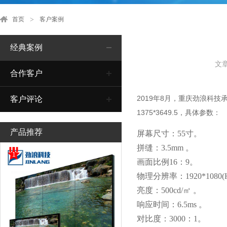
首页
客户案例
经典案例
文
合作客户
2019年8月，重庆劲浪科技
客户评论
1375*3649.5，具体参数：
产品推荐
屏幕尺寸：55寸。
拼缝：3.5mm 。
1
画面比例16：9。
物理分辨率：1920*1080(
亮度：500cd/㎡ 。
响应时间：6.5ms 。 
对比度：3000：1。