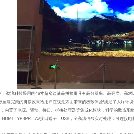
中，劲浪科技采用的46寸超窄边液晶拼接屏具有高分辨率、高亮度、高对比
接缝隙至臻完美的拼接效果给用户在视觉方面带来的极致体验!满足了大厅环
打造，内置了电源、驱动、接口、拼接处理器等集成化模块，科学的散热系统
、HDMI、YPBPR、AV接口端子、USB，全高清信号实时处理，可连