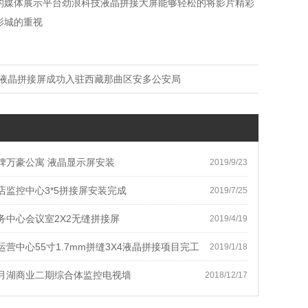
的媒体展示平台劲浪科技液晶拼接大屏能够轻松的将影片精彩
影城的重视
寸液晶拼接屏成功入驻西藏那曲区安多公安局
碑万豪公寓 液晶显示屏安装
2019/9/23
店监控中心3*5拼接屏安装完成
2019/7/25
务中心会议室2X2无缝拼接屏
2019/4/19
营中心55寸1.7mm拼缝3X4液晶拼接项目完工
2019/1/18
月湖商业二期综合体监控电视墙
2018/12/17