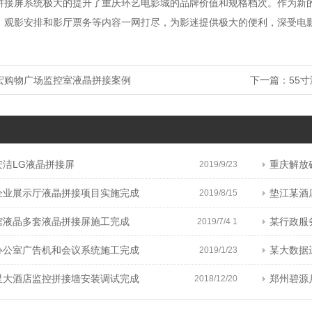
拼接屏系统极大的提升了重庆环艺电影城的品牌价值和规格档次。作为新
、观影安排和影厅票务等内容一网打尽，为影迷提供极大的便利，深受电
宏购物广场监控室液晶拼接案例
下一篇：
55
安洁LG液晶拼接屏
重庆解放
2019/9/23
企业展示厅液晶拼接项目实施完成
垫江某酒
2019/8/15
馆液晶多套液晶拼接屏施工完成
某行政服
2019/7/4 1
办公室广告机和会议系统施工完成
某大数据运
2019/1/23
星大酒店监控拼接墙安装调试完成
郑州碧源
2018/12/20