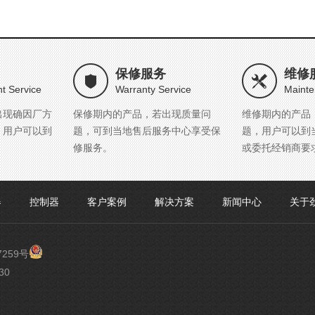
保修服务
维修
t Service
Warranty Service
Mainte
出现确因厂方
保修期内的产品，若出现质量问
维修期内的产品
，用户可以到
题，可到当地售后服务中心享受保
题，用户可以到
修服务。
或委托经销商要
器
控制器
客户案例
解决方案
新闻中心
关于
渝
7259号
公
30
网
安
备