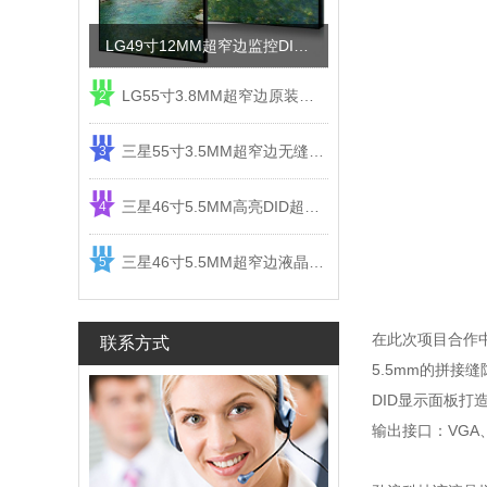
LG49寸12MM超窄边监控DID液晶拼接屏电视墙
LG55寸3.8MM超窄边原装液晶拼接屏监控显示屏
2
三星55寸3.5MM超窄边无缝DID液晶拼接大屏幕显示屏
3
三星46寸5.5MM高亮DID超窄边液晶拼接屏监控大屏幕
4
三星46寸5.5MM超窄边液晶拼接屏监控大屏幕电视墙
5
在此次项目合作
联系方式
5.5mm的拼
DID显示面板
输出接口：VGA