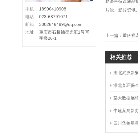
劲浪科技该液晶
手机：
18996410908
片段、影片资讯
电话：
023-68791071
邮箱：
3002646489@qq.com
地址：
重庆市石桥铺星光汇1号写
上一篇：
重庆祥
字楼26-1
相关推荐
湖北武汉新
湖北某环保
某大数据展
中建某局新
四川华蓥星