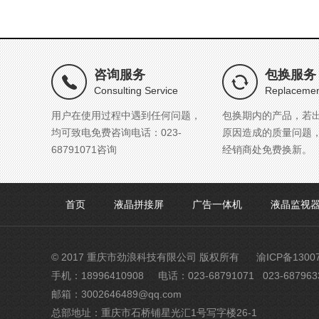
咨询服务
包换服务
Consulting Service
Replacemen
用户在使用过程中遇到任何问题，
包换期内的产品，若
均可致电免费咨询电话：023-
原因造成的质量问题
68791071咨询
经销商处免费换新。
首页
液晶拼接屏
广告一体机
液晶监视
© 2017 重庆市劲浪科技有限公司 版权所有
渝ICP备1300
手机：18996410908
电话：023-68791071 023-687963
邮箱：3002646489@qq.com
总部地址：重庆市石桥铺星光汇1号写字楼26-1