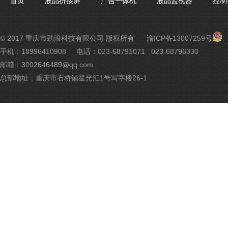
首页
液晶拼接屏
广告一体机
液晶监视器
控制
渝
© 2017 重庆市劲浪科技有限公司 版权所有
渝ICP备13007259号
公
手机：18996410908
电话：023-68791071 023-68796330
网
邮箱：3002646489@qq.com
安
备
总部地址：重庆市石桥铺星光汇1号写字楼26-1
500
号