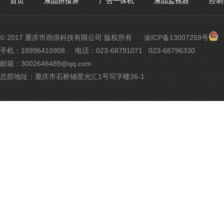
首页
液晶拼接屏
广告一体机
液晶监视器
控制
渝
© 2017 重庆市劲浪科技有限公司 版权所有
渝ICP备13007259号
公
手机：18996410908
电话：023-68791071 023-68796330
网
邮箱：3002646489@qq.com
安
备
总部地址：重庆市石桥铺星光汇1号写字楼26-1
500
号