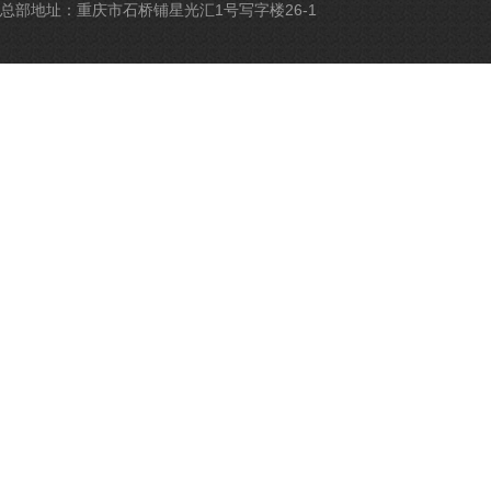
备
总部地址：重庆市石桥铺星光汇1号写字楼26-1
500
号