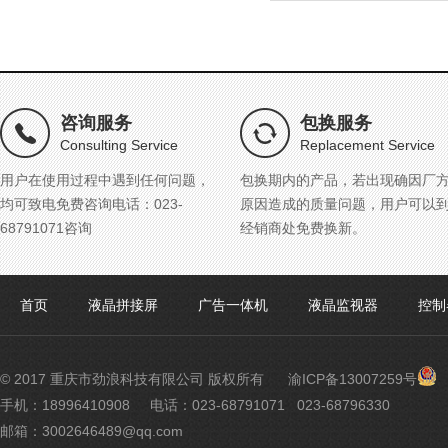
咨询服务
包换服务
Consulting Service
Replacement Service
用户在使用过程中遇到任何问题，
包换期内的产品，若出现确因厂
均可致电免费咨询电话：023-
原因造成的质量问题，用户可以
68791071咨询
经销商处免费换新。
首页
液晶拼接屏
广告一体机
液晶监视器
控制
渝
© 2017 重庆市劲浪科技有限公司 版权所有
渝ICP备13007259号
公
手机：18996410908
电话：023-68791071 023-68796330
网
邮箱：3002646489@qq.com
安