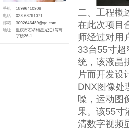
手机：
18996410908
二、工程概
电话：
023-68791071
在此次项目
邮箱：
3002646489@qq.com
地址：
重庆市石桥铺星光汇1号写
师经过对用
字楼26-1
33台55寸
统，该液晶
片而开发设
DNX图像处
噪，运动图
果。该55寸
清数字视频