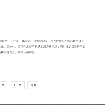
摸技术、云计算、4K显示、漫游叠加等一系列性能均在液晶拼接屏上
络化、智能化、高清化发展不断满足用户新需求；同时液晶拼接屏的成
晶拼接屏走入公共显示范畴做
一页
下一页
尾页