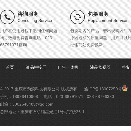
咨询服务
包换服务
Consulting Service
Replacement Service
用户在使用过程中遇到任何问题，
包换期内的产品，若出现确因厂
均可致电免费咨询电话：023-
原因造成的质量问题，用户可以
68791071咨询
经销商处免费换新。
首页
液晶拼接屏
广告一体机
液晶监视器
控制
渝
© 2017 重庆市劲浪科技有限公司 版权所有
渝ICP备13007259号
公
手机：18996410908
电话：023-68791071 023-68796330
网
邮箱：3002646489@qq.com
安
备
总部地址：重庆市石桥铺星光汇1号写字楼26-1
500
号