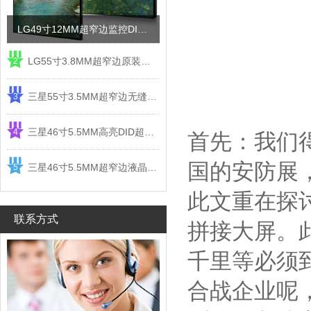
LG49寸12MM超窄边监控DID液晶拼接屏电视墙
LG55寸3.8MM超窄边原装液晶拼接屏监控显示屏
2
三星55寸3.5MM超窄边无缝DID液晶拼接大屏幕显示屏
3
三星46寸5.5MM高亮DID超窄边液晶拼接屏监控大屏幕
4
首先：我们
国的安防展
三星46寸5.5MM超窄边液晶拼接屏监控大屏幕电视墙
5
此文重在探
联系方式
拼接大屏。
千里等必须
合战企业呢