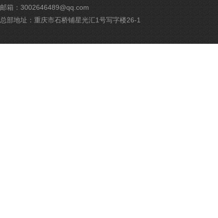
网
邮箱：3002646489@qq.com
安
备
总部地址：重庆市石桥铺星光汇1号写字楼26-1
500
号