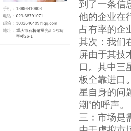
到了一条信
手机：
18996410908
他的企业在
电话：
023-68791071
邮箱：
3002646489@qq.com
占有率的企
地址：
重庆市石桥铺星光汇1号写
字楼26-1
其次：我们
屏由于其技
口。其中三
板全靠进口
星自身的问
潮”的呼声。
三：市场是
由于虚拟市