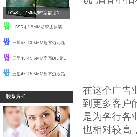
LG49寸12MM超窄边监控DID液晶拼接屏电视墙
LG55寸3.8MM超窄边原装液晶拼接屏监控显示屏
2
三星55寸3.5MM超窄边无缝DID液晶拼接大屏幕显示屏
3
三星46寸5.5MM高亮DID超窄边液晶拼接屏监控大屏幕
4
三星46寸5.5MM超窄边液晶拼接屏监控大屏幕电视墙
5
在这个广告
联系方式
到更多客户
是为各行各
也相对较高