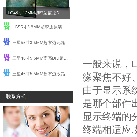
LG49寸12MM超窄边监控DID液晶拼接屏电视墙
LG55寸3.8MM超窄边原装液晶拼接屏监控显示屏
2
三星55寸3.5MM超窄边无缝DID液晶拼接大屏幕显示屏
3
三星46寸5.5MM高亮DID超窄边液晶拼接屏监控大屏幕
4
一般来说，
三星46寸5.5MM超窄边液晶拼接屏监控大屏幕电视墙
5
缘聚焦不好
由于显示系
联系方式
是哪个部件
显示终端的
终端相适应