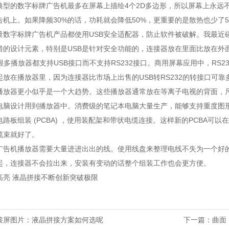
典型的数字标牌广告机最多在屏幕上描绘4个2D多边形，所以屏幕上永远不
告机上。如果降频30%的话，功耗就会降低50%，更重要的是散热也少了
大量数字标牌广告机产品都使用USB安全适配器，防止软件被破解。我最近
错的设计元素，特别是USB是针对安全功能的，连接器放在里面比放在外
在很多播放器都支持USB接口而不支持RS232接口。商用屏幕应用中，RS
起放在播放器里，因为连接器比市场上出售的USB转RS232的转接口可靠
播放器更小似乎是一个大趋势。这些播放器通常放在等离子电视的背面，
电脑设计用到播放器中。消费级的笔记本电脑大量生产，能够支持重度图
路板组装 (PCBA) ，使用装配架和带状电缆连接。这样新的PCBA可
缆束就好了。
广告机播放器需要大量进进出出的线。使用线盘来整理电线不失为一个好
起，连接器不会拉出来，安装有变动的话整个组装工作也会更方便。
高亮 液晶拼接不断创新突破极限
接屏图片：液晶拼接方案如何选呢
下一篇：
曲面