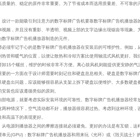
高质量的、稳定的原件非常重要。为了节省成本而选用质量差、不可靠的
：设计一款能吸引到注意力的数字标牌广告机要靠数字标牌广告机播放器
.264视频，并且没有重影、半透明、视频上部的文字边缘出现锯齿等现象
为数字标牌广告机播放器制造的元件。
师必须牢记于心的是数字标牌广告机播放器在安装后的可维护性。例如，
到热管和暖气的位置，以便让散热和冷却方案比使用轴流式风机更好。我
要卸15个螺丝，维护的时候非常不方便。离心鼓风机则能提供更安静的气
重要的一方面在于设计师需要时刻记住和硬盘息息相关。硬盘是数字标牌
旦硬盘出问题，应该能够很容易从支架上拆下硬盘以便维护。大多数硬盘都
的安装也应该遵循类似的原则。
内部电源，就要考虑实际安装环境的可靠性。数字标牌广告机播放器经常放在
这两种情况下，空气流动都不好，播放器很容易过热。考虑到这种环境，
性和高温下的表现更好。
，从电源到播放器之间的摩擦连接就必须避免。更好的办法是有互锁，这
理单元(GPU)：数字标牌广告机播放器和用来玩《光环》或《毁灭战士