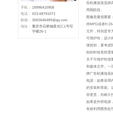
告机播放器选择
手机：
18996410908
周期阶段。
电话：
023-68791071
图像质量很重要
邮箱：
3002646489@qq.com
持MPG或者H
地址：
重庆市石桥铺星光汇1号写
元件，特别是专
字楼26-1
可维护性：设计
便拆卸，要考虑
卸的时候竟然需
关于可维护性很
和媒体文件。一
牌广告机播放器
电源：如果采用
的安装柜里面。
容更贵，但耐久
如果是外部电源
有效利用图形处