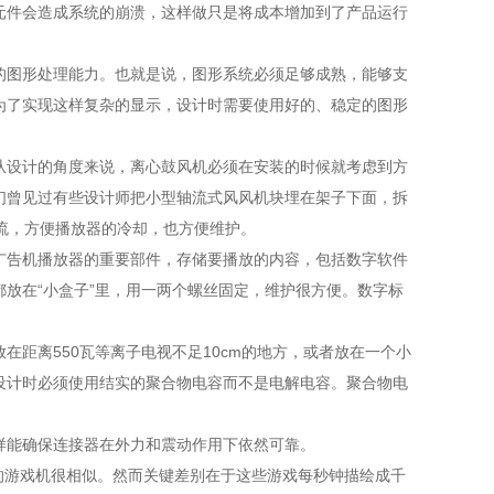
元件会造成系统的崩溃，这样做只是将成本增加到了产品运行
的图形处理能力。也就是说，图形系统必须足够成熟，能够支
。为了实现这样复杂的显示，设计时需要使用好的、稳定的图形
从设计的角度来说，离心鼓风机必须在安装的时候就考虑到方
们曾见过有些设计师把小型轴流式风风机块埋在架子下面，拆
流，方便播放器的冷却，也方便维护。
广告机播放器的重要部件，存储要播放的内容，包括数字软件
放在“小盒子”里，用一两个螺丝固定，维护很方便。数字标
距离550瓦等离子电视不足10cm的地方，或者放在一个小
设计时必须使用结实的聚合物电容而不是电解电容。聚合物电
样能确保连接器在外力和震动作用下依然可靠。
》的游戏机很相似。然而关键差别在于这些游戏每秒钟描绘成千