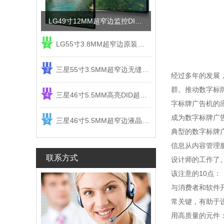
LG49寸12MM超窄边监控DID液晶拼接屏电视墙
LG55寸3.8MM超窄边原装液晶拼接屏监控显示屏
2
三星55寸3.5MM超窄边无缝DID液晶拼接大屏幕显示屏
3
经过多年的发展
群。推动数字标
三星46寸5.5MM高亮DID超窄边液晶拼接屏监控大屏幕
4
字标牌广告机的应
成为数字标牌广
三星46寸5.5MM超窄边液晶拼接屏监控大屏幕电视墙
5
典型的数字标牌
信息从内容管理
联系方式
设计师的工作了
该注意的10点：
与消费者和软件
常关键，有助于
用高质量的元件