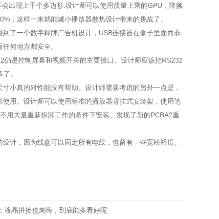
会出现上千个多边形.设计师可以使用质量上乘的GPU，降频
50%，这样一来就能减小播放器散热设计带来的挑战了。
碰到了一个数字标牌广告机设计，USB连接器在盒子里面而非
面任何地方都安全。
232仍是控制屏幕和视频开关的主要接口。设计师应该把RS232
多了。
尺寸小真的对性能没有帮助。设计师需要考虑的另外一点是，
形使用。设计师可以使用标准的播放器背挂式安装架，使用笔
以在不用大量重新拆卸工作的条件下安装。发现了新的PCBA?重
的设计，因为线盘可以固定所有电线，也留有一些宽松裕度。
：液晶拼接也来嗨，到底能多看好呢