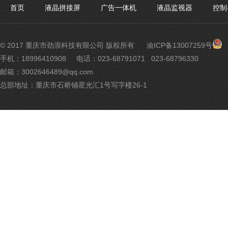
首页
液晶拼接屏
广告一体机
液晶监视器
控制
渝
© 2017 重庆市劲浪科技有限公司 版权所有
渝ICP备13007259号
公
手机：18996410908
电话：023-68791071 023-68796330
网
邮箱：3002646489@qq.com
安
备
总部地址：重庆市石桥铺星光汇1号写字楼26-1
500
号