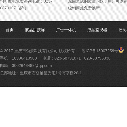
均可致电免费咨询电话：023-
原因造成的质量问题，用户可以
68791071咨询
经销商处免费换新。
首页
液晶拼接屏
广告一体机
液晶监视器
控制
渝
© 2017 重庆市劲浪科技有限公司 版权所有
渝ICP备13007259号
公
手机：18996410908
电话：023-68791071 023-68796330
网
邮箱：3002646489@qq.com
安
备
总部地址：重庆市石桥铺星光汇1号写字楼26-1
500
号