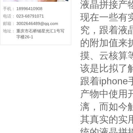
液晶拼接产
手机：
18996410908
现在一些有
电话：
023-68791071
邮箱：
3002646489@qq.com
究，跟着液
地址：
重庆市石桥铺星光汇1号写
字楼26-1
的附加值来
摸、云核算
该是比拟了
跟着ipho
产物中使用
漓，而如今
其真实的实
统的液晶拼