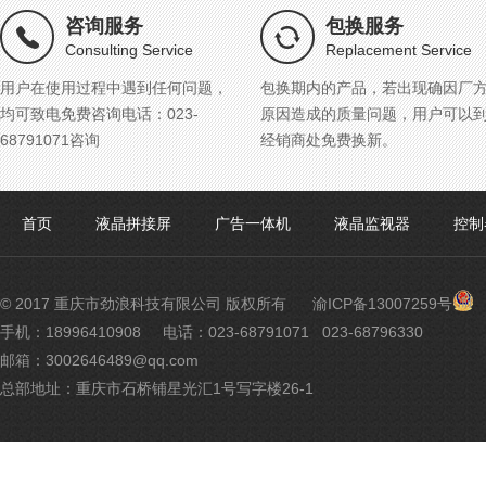
咨询服务
包换服务
Consulting Service
Replacement Service
用户在使用过程中遇到任何问题，
包换期内的产品，若出现确因厂
均可致电免费咨询电话：023-
原因造成的质量问题，用户可以
68791071咨询
经销商处免费换新。
首页
液晶拼接屏
广告一体机
液晶监视器
控制
渝
© 2017 重庆市劲浪科技有限公司 版权所有
渝ICP备13007259号
公
手机：18996410908
电话：023-68791071 023-68796330
网
邮箱：3002646489@qq.com
安
备
总部地址：重庆市石桥铺星光汇1号写字楼26-1
500
号