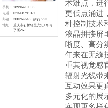
术难点，进
手机：
18996410908
更低点涌进
电话：
023-68791071
邮箱：
3002646489@qq.com
种控制技术和
地址：
重庆市石桥铺星光汇1号写
字楼26-1
液晶拼接屏
晰度、高分
年来在无缝
重其视觉感
辐射光线带
互动效果更
多元化的展
实现更多样