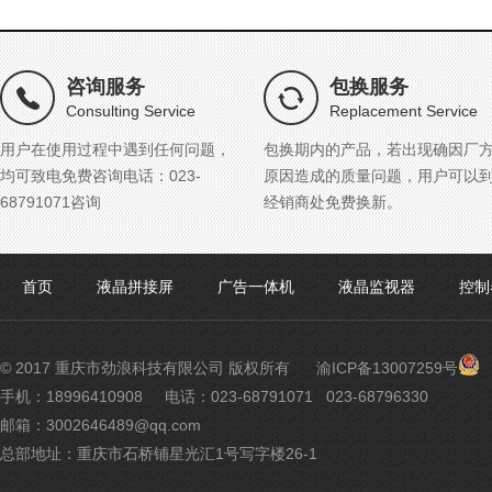
咨询服务
包换服务
Consulting Service
Replacement Service
用户在使用过程中遇到任何问题，
包换期内的产品，若出现确因厂
均可致电免费咨询电话：023-
原因造成的质量问题，用户可以
68791071咨询
经销商处免费换新。
首页
液晶拼接屏
广告一体机
液晶监视器
控制
渝
© 2017 重庆市劲浪科技有限公司 版权所有
渝ICP备13007259号
公
手机：18996410908
电话：023-68791071 023-68796330
网
邮箱：3002646489@qq.com
安
备
总部地址：重庆市石桥铺星光汇1号写字楼26-1
500