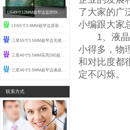
了大家的广
LG49寸12MM超窄边监控DID液晶拼接屏电视墙
小编跟大家
LG55寸3.8MM超窄边原装液晶拼接屏监控显示屏
2
1、液晶拼
三星55寸3.5MM超窄边无缝DID液晶拼接大屏幕显示屏
3
小得多，物
三星46寸5.5MM高亮DID超窄边液晶拼接屏监控大屏幕
4
和对比度都
三星46寸5.5MM超窄边液晶拼接屏监控大屏幕电视墙
5
定不闪烁。
联系方式