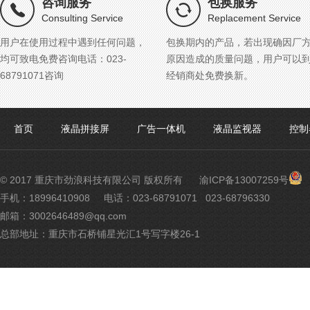
咨询服务
包换服务
Consulting Service
Replacement Service
用户在使用过程中遇到任何问题，
包换期内的产品，若出现确因厂
均可致电免费咨询电话：023-
原因造成的质量问题，用户可以
68791071咨询
经销商处免费换新。
首页
液晶拼接屏
广告一体机
液晶监视器
控制
渝
© 2017 重庆市劲浪科技有限公司 版权所有
渝ICP备13007259号
公
手机：18996410908
电话：023-68791071 023-68796330
网
邮箱：3002646489@qq.com
安
备
总部地址：重庆市石桥铺星光汇1号写字楼26-1
500
号