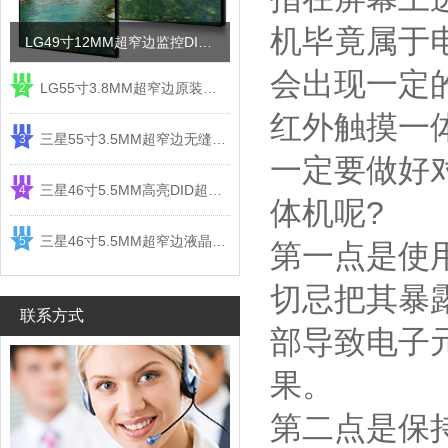
机毕竟属于
LG49寸12MM超窄边监控DID液晶拼接屏电视墙
会出现一定
LG55寸3.8MM超窄边原装液晶拼接屏监控显示屏
2
红外触摸一
三星55寸3.5MM超窄边无缝DID液晶拼接大屏幕显示屏
3
一定要做好
三星46寸5.5MM高亮DID超窄边液晶拼接屏监控大屏幕
4
体机呢?
三星46寸5.5MM超窄边液晶拼接屏监控大屏幕电视墙
5
第一点是使
切忌把其暴
联系方式
部导致电子
果。
第二点是保