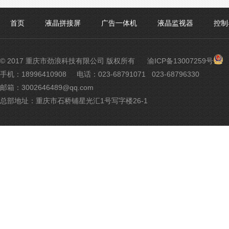
首页
液晶拼接屏
广告一体机
液晶监视器
控制
渝
© 2017 重庆市劲浪科技有限公司 版权所有
渝ICP备13007259号
公
手机：18996410908
电话：023-68791071 023-68796330
网
邮箱：3002646489@qq.com
安
备
总部地址：重庆市石桥铺星光汇1号写字楼26-1
500
号