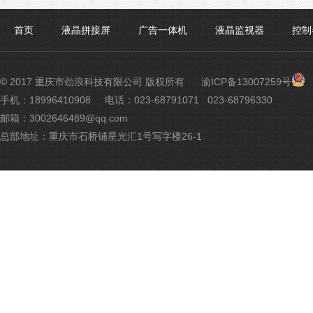
首页
液晶拼接屏
广告一体机
液晶监视器
控制
渝
© 2017 重庆市劲浪科技有限公司 版权所有
渝ICP备13007259号
公
手机：18996410908
电话：023-68791071 023-68796330
网
邮箱：3002646489@qq.com
安
备
总部地址：重庆市石桥铺星光汇1号写字楼26-1
500
号