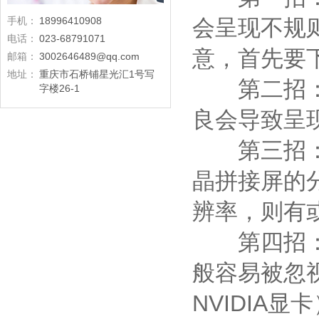
手机：
18996410908
会呈现不规
电话：
023-68791071
意，首先要
邮箱：
3002646489@qq.com
地址：
重庆市石桥铺星光汇1号写
第二招：
字楼26-1
良会导致呈现
第三招：查
晶拼接屏的
辨率，则有
第四招：查
般容易被忽
NVIDIA