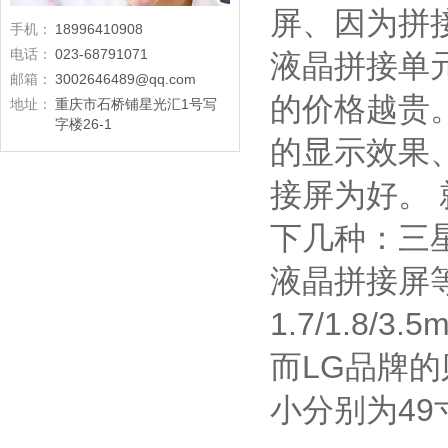
屏、因为拼
手机：
18996410908
电话：
023-68791071
液晶拼接单
邮箱：
3002646489@qq.com
的价格越贵
地址：
重庆市石桥铺星光汇1号写
字楼26-1
的显示效果
接屏为好。
下几种：三星
液晶拼接屏等，
1.7/1.8/
而LG品牌的
小分别为49寸1