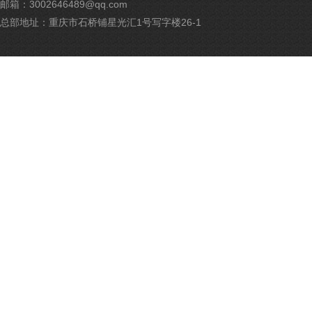
邮箱：3002646489@qq.com
安
备
总部地址：重庆市石桥铺星光汇1号写字楼26-1
500
号