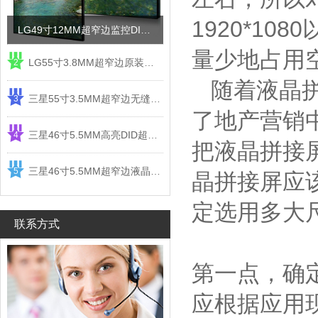
1920*1
LG49寸12MM超窄边监控DID液晶拼接屏电视墙
量少地占用
LG55寸3.8MM超窄边原装液晶拼接屏监控显示屏
2
随着液晶拼
三星55寸3.5MM超窄边无缝DID液晶拼接大屏幕显示屏
3
了地产营销
三星46寸5.5MM高亮DID超窄边液晶拼接屏监控大屏幕
4
把液晶拼接
三星46寸5.5MM超窄边液晶拼接屏监控大屏幕电视墙
5
晶拼接屏应
定选用多大
联系方式
第一点，确
应根据应用