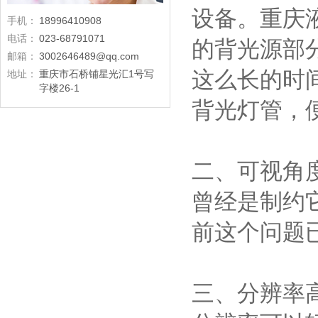
设备。重庆
手机：
18996410908
电话：
023-68791071
的背光源部
邮箱：
3002646489@qq.com
这么长的时
地址：
重庆市石桥铺星光汇1号写
字楼26-1
背光灯管，
二、可视角
曾经是制约
前这个问题
三、分辨率