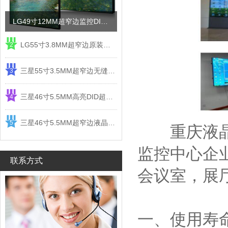
LG49寸12MM超窄边监控DID液晶拼接屏电视墙
LG55寸3.8MM超窄边原装液晶拼接屏监控显示屏
2
三星55寸3.5MM超窄边无缝DID液晶拼接大屏幕显示屏
3
三星46寸5.5MM高亮DID超窄边液晶拼接屏监控大屏幕
4
三星46寸5.5MM超窄边液晶拼接屏监控大屏幕电视墙
5
重庆液晶拼
监控中心企
联系方式
会议室，展
一、使用寿