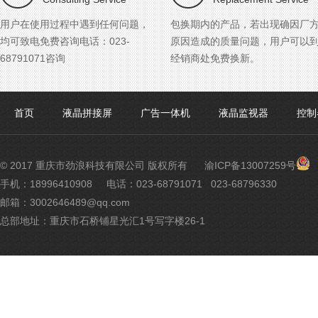
用户在使用过程中遇到任何问题，
包换期内的产品，若出现确因厂
均可致电免费咨询电话：023-
原因造成的质量问题，用户可以
68791071咨询
经销商处免费换新。
首页
液晶拼接屏
广告一体机
液晶监视器
控制
渝
© 2017 重庆市劲浪科技有限公司 版权所有
渝ICP备13007259号
公
手机：18996410908
电话：023-68791071 023-68796330
网
邮箱：3002646489@qq.com
安
备
总部地址：重庆市石桥铺星光汇1号写字楼26-1
500
号