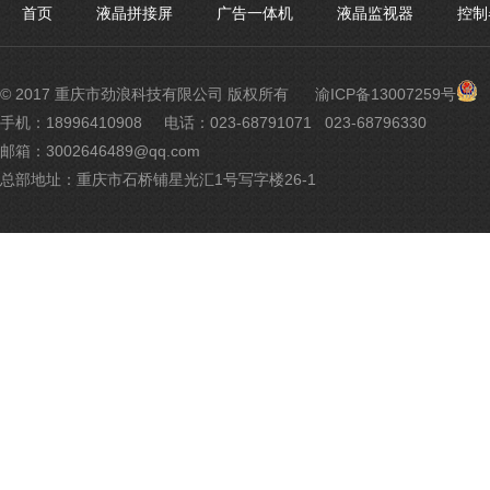
首页
液晶拼接屏
广告一体机
液晶监视器
控制
渝
© 2017 重庆市劲浪科技有限公司 版权所有
渝ICP备13007259号
公
手机：18996410908
电话：023-68791071 023-68796330
网
邮箱：3002646489@qq.com
安
备
总部地址：重庆市石桥铺星光汇1号写字楼26-1
500
号