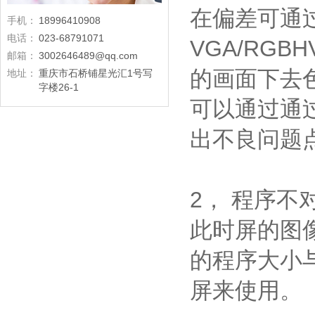
在偏差可通
手机：
18996410908
电话：
023-68791071
VGA/RGB
邮箱：
3002646489@qq.com
的画面下去
地址：
重庆市石桥铺星光汇1号写
字楼26-1
可以通过通
出不良问题
2， 程序不
此时屏的图
的程序大小
屏来使用。