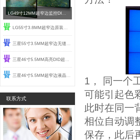
LG49寸12MM超窄边监控DID液晶拼接屏电视墙
LG55寸3.8MM超窄边原装液晶拼接屏监控显示屏
2
三星55寸3.5MM超窄边无缝DID液晶拼接大屏幕显示屏
3
三星46寸5.5MM高亮DID超窄边液晶拼接屏监控大屏幕
4
三星46寸5.5MM超窄边液晶拼接屏监控大屏幕电视墙
5
1， 同一
可能引起色
联系方式
此时在同一背光
相位自动调整
保存，此后