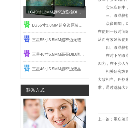
实际应用中，如
LG49寸12MM超窄边监控DID液晶拼接屏电视墙
三、液晶拼接
众多周知，DL
LG55寸3.8MM超窄边原装液晶拼接屏监控显示屏
2
在使用一段时间
从而有效延长使
三星55寸3.5MM超窄边无缝DID液晶拼接大屏幕显示屏
3
四、液晶拼接
三星46寸5.5MM高亮DID超窄边液晶拼接屏监控大屏幕
4
在时下的液晶拼
因为，在不少人
三星46寸5.5MM超窄边液晶拼接屏监控大屏幕电视墙
5
相关研究发现，
大致相当。严格
求，通过选择大
联系方式
上一篇：
重庆液