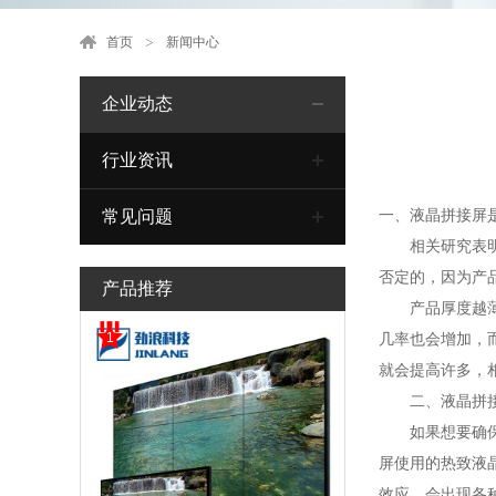
首页
新闻中心
企业动态
行业资讯
一、液晶拼接屏
常见问题
相关研究表明，
否定的，因为产
产品推荐
产品厚度越薄，
1
几率也会增加，
就会提高许多，
二、液晶拼接
如果想要确保液
屏使用的热致液
效应，会出现各