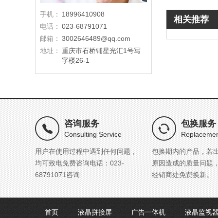
手机：
18996410908
相关推荐
电话：
023-68791071
邮箱：
3002646489@qq.com
地址：
重庆市石桥铺星光汇1号写
字楼26-1
咨询服务
包换服务
Consulting Service
Replacemen
用户在使用过程中遇到任何问题，
包换期内的产品，若
均可致电免费咨询电话：023-
原因造成的质量问题
68791071咨询
经销商处免费换新。
首页
液晶拼接屏
广告一体机
液晶监视