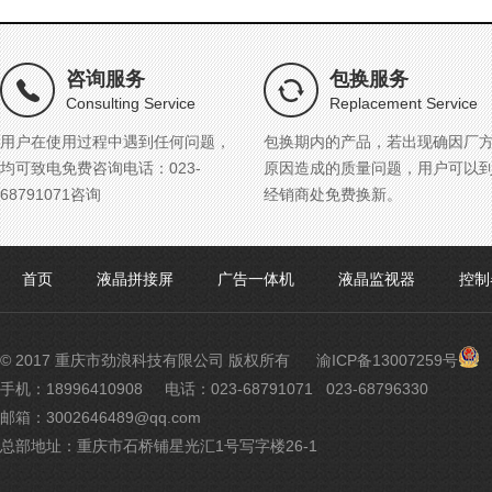
咨询服务
包换服务
Consulting Service
Replacement Service
用户在使用过程中遇到任何问题，
包换期内的产品，若出现确因厂
均可致电免费咨询电话：023-
原因造成的质量问题，用户可以
68791071咨询
经销商处免费换新。
首页
液晶拼接屏
广告一体机
液晶监视器
控制
渝
© 2017 重庆市劲浪科技有限公司 版权所有
渝ICP备13007259号
公
手机：18996410908
电话：023-68791071 023-68796330
网
邮箱：3002646489@qq.com
安
备
总部地址：重庆市石桥铺星光汇1号写字楼26-1
500
号