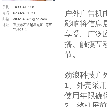
手机：
18996410908
户外广告机
电话：
023-68791071
邮箱：
3002646489@qq.com
影响将信息
地址：
重庆市石桥铺星光汇1号写
字楼26-1
享受。广泛
播、触摸互
节。
劲浪科技户
1、外壳采用
使用年限确保
2、整机屏前