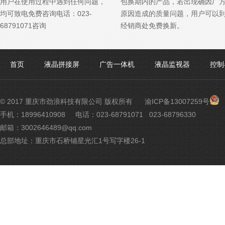
用户在使用过程中遇到任何问题，
包换期内的产品，若出现确因厂
均可致电免费咨询电话：023-
原因造成的质量问题，用户可以
68791071咨询
经销商处免费换新。
首页
液晶拼接屏
广告一体机
液晶监视器
控制
渝
© 2017 重庆市劲浪科技有限公司 版权所有
渝ICP备13007259号
公
手机：18996410908
电话：023-68791071 023-68796330
网
邮箱：3002646489@qq.com
安
备
总部地址：重庆市石桥铺星光汇1号写字楼26-1
500
号