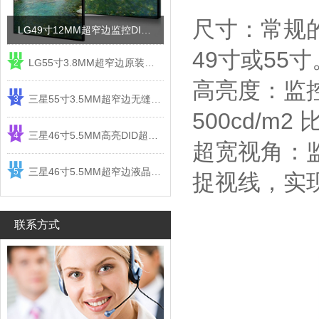
尺寸：常规
LG49寸12MM超窄边监控DID液晶拼接屏电视墙
49寸或55寸
LG55寸3.8MM超窄边原装液晶拼接屏监控显示屏
2
高亮度：监控液
三星55寸3.5MM超窄边无缝DID液晶拼接大屏幕显示屏
3
500cd/
三星46寸5.5MM高亮DID超窄边液晶拼接屏监控大屏幕
4
超宽视角：
三星46寸5.5MM超窄边液晶拼接屏监控大屏幕电视墙
5
捉视线，实
联系方式