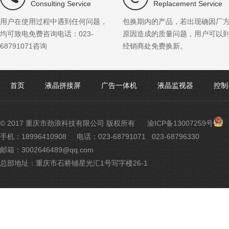
Consulting Service
Replacement Service
用户在使用过程中遇到任何问题，
包换期内的产品，若出现确因厂
均可致电免费咨询电话：023-
原因造成的质量问题，用户可以
68791071咨询
经销商处免费换新。
首页
液晶拼接屏
广告一体机
液晶监视器
控制
渝
© 2017 重庆市劲浪科技有限公司 版权所有
渝ICP备13007259号
公
手机：18996410908
电话：023-68791071 023-68796330
网
邮箱：3002646489@qq.com
安
备
总部地址：重庆市石桥铺星光汇1号写字楼26-1
500
号