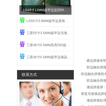
LG49寸12MM超窄边监控DID液晶拼接屏电视墙
LG55寸3.8MM超窄边原装液晶拼接屏监控显示屏
2
三星55寸3.5MM超窄边无缝DID液晶拼接大屏幕显示屏
3
三星46寸5.5MM高亮DID超窄边液晶拼接屏监控大屏幕
4
三星46寸5.5MM超窄边液晶拼接屏监控大屏幕电视墙
5
硬边拼接有明显
软边融合拼接通
软边融合拼接技
联系方式
软边融合拼接系
液晶拼接屏：屏
屏是无缝液晶拼
液晶拼接处理器