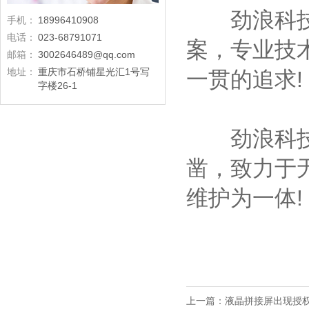
劲浪科技选
手机：
18996410908
电话：
023-68791071
案，专业技
邮箱：
3002646489@qq.com
地址：
重庆市石桥铺星光汇1号写
一贯的追求!
字楼26-1
劲浪科技从
凿，致力于
维护为一体!
上一篇：
液晶拼接屏出现授