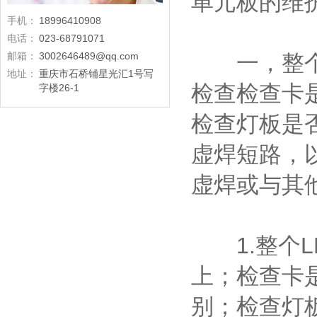
单元板的维
手机：
18996410908
电话：
023-68791071
邮箱：
3002646489@qq.com
一，整个l
地址：
重庆市石桥铺星光汇1号写
检查检查卡
字楼26-1
检查灯板是否
虚焊短路，以
虚焊或与其
1.整个L
上；检查卡
别；检查灯