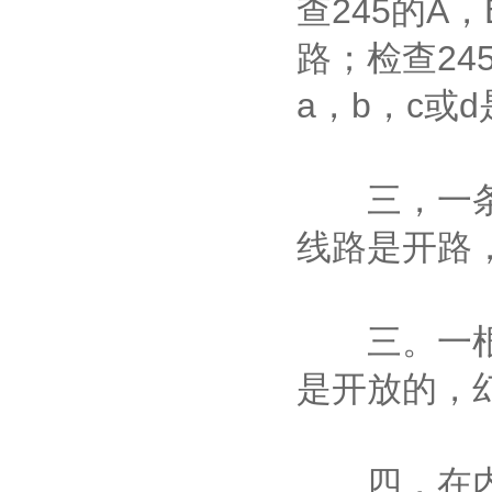
查245的A
路；检查2
a，b，c或
三，一条或
线路是开路
三。一根或
是开放的，
四，在内部