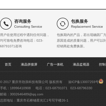
咨询服务
包换服务
Consulting Service
Replacement Service
用户在使用过程中遇到任何问题，
包换期内的产品，若出现确因厂
均可致电免费咨询电话：023-
原因造成的质量问题，用户可以
68791071咨询
经销商处免费换新。
首页
液晶拼接屏
广告一体机
液晶监视器
控制
渝
© 2017 重庆市劲浪科技有限公司 版权所有
渝ICP备13007259号
公
手机：18996410908
电话：023-68791071 023-68796330
网
邮箱：3002646489@qq.com
安
备
总部地址：重庆市石桥铺星光汇1号写字楼26-1
500