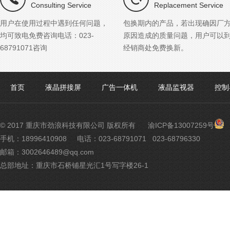
Consulting Service
Replacement Service
用户在使用过程中遇到任何问题，
包换期内的产品，若出现确因厂
均可致电免费咨询电话：023-
原因造成的质量问题，用户可以
68791071咨询
经销商处免费换新。
首页
液晶拼接屏
广告一体机
液晶监视器
控制
渝
© 2017 重庆市劲浪科技有限公司 版权所有
渝ICP备13007259号
公
手机：18996410908
电话：023-68791071 023-68796330
网
邮箱：3002646489@qq.com
安
备
总部地址：重庆市石桥铺星光汇1号写字楼26-1
500
号