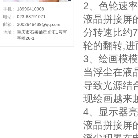
2、色轮速
手机：
18996410908
液晶拼接屏
电话：
023-68791071
邮箱：
3002646489@qq.com
分转速比约7
地址：
重庆市石桥铺星光汇1号写
字楼26-1
轮的翻转,
3、绘画模
当浮尘在液
导致光源结
现绘画越来
4、显示器
液晶拼接屏