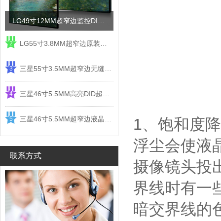
LG49寸12MM超窄边监控DID液晶拼接屏电视墙
LG55寸3.8MM超窄边原装液晶拼接屏监控显示屏
2
三星55寸3.5MM超窄边无缝DID液晶拼接大屏幕显示屏
3
三星46寸5.5MM高亮DID超窄边液晶拼接屏监控大屏幕
4
三星46寸5.5MM超窄边液晶拼接屏监控大屏幕电视墙
5
1、饱和度
浮尘会使液
联系方式
摄像镜头投
界线时有一
暗交界线的