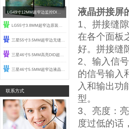
液晶拼接屏
LG49寸12MM超窄边监控DID液晶拼接屏电视墙
1、拼接缝
LG55寸3.8MM超窄边原装液晶拼接屏监控显示屏
2
在各个面板
三星55寸3.5MM超窄边无缝DID液晶拼接大屏幕显示屏
3
好。拼接缝
三星46寸5.5MM高亮DID超窄边液晶拼接屏监控大屏幕
4
2、输入信
三星46寸5.5MM超窄边液晶拼接屏监控大屏幕电视墙
5
的信号输入
入和输出功
联系方式
型。
3、亮度：
度过低的话