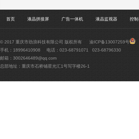
首页
液晶拼接屏
广告一体机
液晶监视器
控制
渝
© 2017 重庆市劲浪科技有限公司 版权所有
渝ICP备13007259号
公
手机：18996410908
电话：023-68791071 023-68796330
网
邮箱：3002646489@qq.com
安
备
总部地址：重庆市石桥铺星光汇1号写字楼26-1
500
号