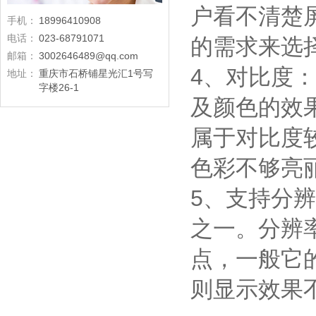
户看不清楚
手机：
18996410908
电话：
023-68791071
的需求来选
邮箱：
3002646489@qq.com
4、对比度
地址：
重庆市石桥铺星光汇1号写
字楼26-1
及颜色的效
属于对比度
色彩不够亮
5、支持分
之一。分辨
点，一般它
则显示效果