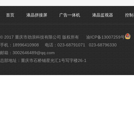
首页
液晶拼接屏
广告一体机
液晶监视器
控制
渝
© 2017 重庆市劲浪科技有限公司 版权所有
渝ICP备13007259号
公
手机：18996410908
电话：023-68791071 023-68796330
网
邮箱：3002646489@qq.com
安
备
总部地址：重庆市石桥铺星光汇1号写字楼26-1
500
号