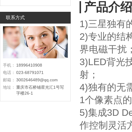
产品介
联系方式
1)三星独有
2)专业的
界电磁干扰
3)LED背
手机：
18996410908
射；
电话：
023-68791071
邮箱：
3002646489@qq.com
4)独有的
地址：
重庆市石桥铺星光汇1号写
字楼26-1
1个像素点
5)集成3D 
作控制灵活