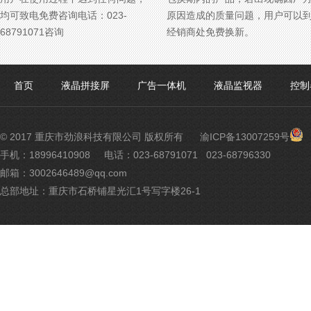
均可致电免费咨询电话：023-
原因造成的质量问题，用户可以
68791071咨询
经销商处免费换新。
首页
液晶拼接屏
广告一体机
液晶监视器
控制
渝
© 2017 重庆市劲浪科技有限公司 版权所有
渝ICP备13007259号
公
手机：18996410908
电话：023-68791071 023-68796330
网
邮箱：3002646489@qq.com
安
备
总部地址：重庆市石桥铺星光汇1号写字楼26-1
500
号