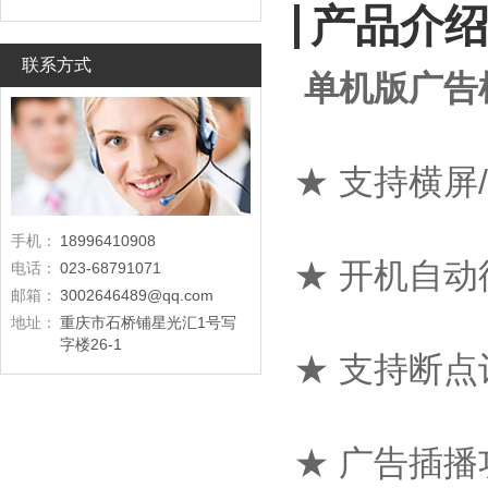
产品介
联系方式
单机版广告
★ 支持横屏
手机：
18996410908
★ 开机自
电话：
023-68791071
邮箱：
3002646489@qq.com
地址：
重庆市石桥铺星光汇1号写
字楼26-1
★ 支持断
★ 广告插播