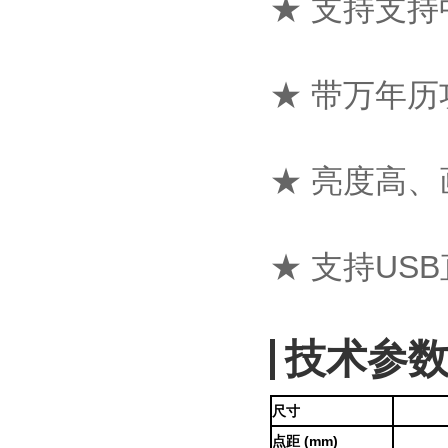
★ 支持支
★ 带万年历
★ 亮度高
★ 支持US
技术参
尺寸
点距 (mm)