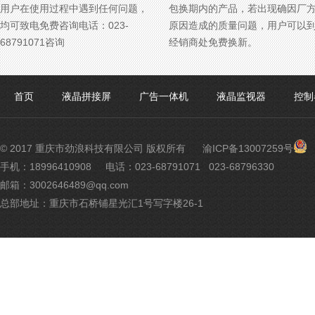
用户在使用过程中遇到任何问题，
包换期内的产品，若出现确因厂
均可致电免费咨询电话：023-
原因造成的质量问题，用户可以
68791071咨询
经销商处免费换新。
首页
液晶拼接屏
广告一体机
液晶监视器
控制
渝
© 2017 重庆市劲浪科技有限公司 版权所有
渝ICP备13007259号
公
手机：18996410908
电话：023-68791071 023-68796330
网
邮箱：3002646489@qq.com
安
备
总部地址：重庆市石桥铺星光汇1号写字楼26-1
500
号