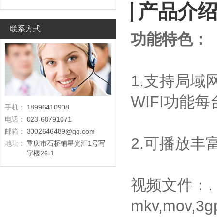
产品介
联系方式
功能特色：
1.支持局域网
WIFI功能
手机：
18996410908
电话：
023-68791071
邮箱：
3002646489@qq.com
2.可播放
地址：
重庆市石桥铺星光汇1号写
字楼26-1
视频文件：.
mkv,mov,3gp