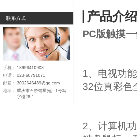
产品介
联系方式
PC版触摸
手机：
18996410908
1、电视功能：
电话：
023-68791071
邮箱：
3002646489@qq.com
32位真彩色
地址：
重庆市石桥铺星光汇1号写
字楼26-1
2、计算机功