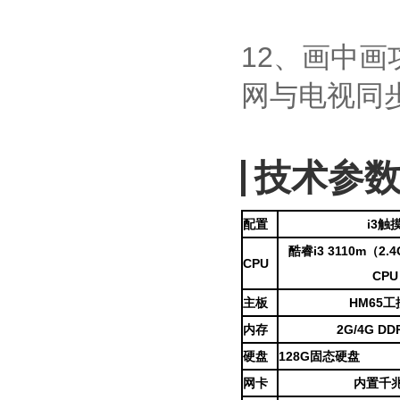
12、画中
网与电视同
技术参
配置
i3触
酷睿i3 3110m（
CPU
CP
主板
HM65
内
存
2G/4G DD
硬盘
128G固态硬盘
网卡
内置千