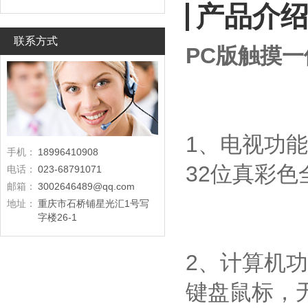
产品介
联系方式
PC版触摸
1、电视功能：
手机：
18996410908
32位真彩色
电话：
023-68791071
邮箱：
3002646489@qq.com
地址：
重庆市石桥铺星光汇1号写
字楼26-1
2、计算机功
键盘鼠标，