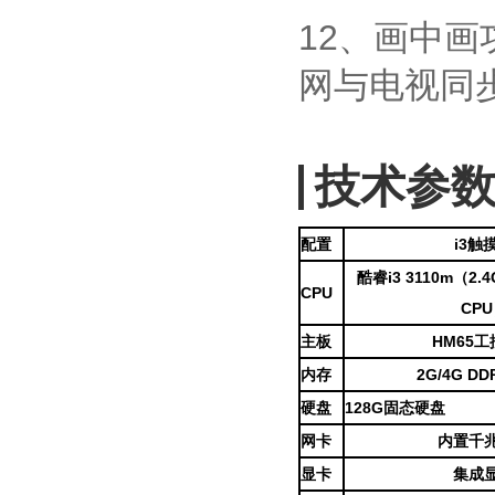
12、画中
网与电视同
技术参
配置
i3触
酷睿i3 3110m（
CPU
CP
主板
HM65
内
存
2G/4G DD
硬盘
128G固态硬盘
网卡
内置千
显卡
集成