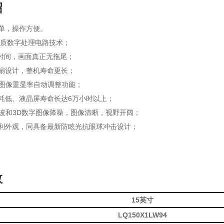
绍
菜单，操作方便。
画质数字处理电路技术；
应时间，画面真正无拖尾；
风扇设计，整机寿命更长；
态图像重显率自动调整功能；
能耗低、液晶屏寿命长达6万小时以上；
滤波和3D数字图像降噪，图像清晰，视野开阔；
专利外观，同具备最新防眩光抗眼球冲击设计；
数
15英寸
LQ150X1LW94