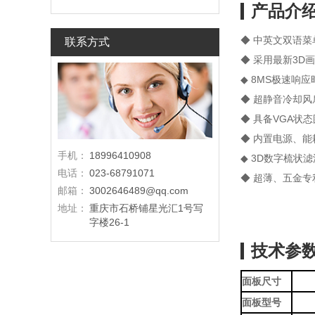
产品介
◆ 中英文双语
联系方式
◆ 采用最新3D
◆ 8MS极速响
◆ 超静音冷却
◆ 具备VGA状
◆ 内置电源、
手机：
18996410908
◆ 3D数字梳状
电话：
023-68791071
◆ 超薄、五金
邮箱：
3002646489@qq.com
地址：
重庆市石桥铺星光汇1号写
字楼26-1
技术参
面板尺
寸
面板型号