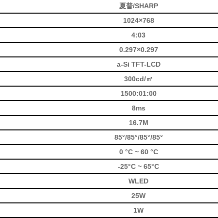
夏普/SHARP
1024×768
4:03
0.297×0.297
a-Si TFT-LCD
300cd/㎡
1500:01:00
8ms
16.7M
85°/85°/85°/85°
0 °C ~ 60 °C
-25°C ~ 65°C
WLED
25W
1W