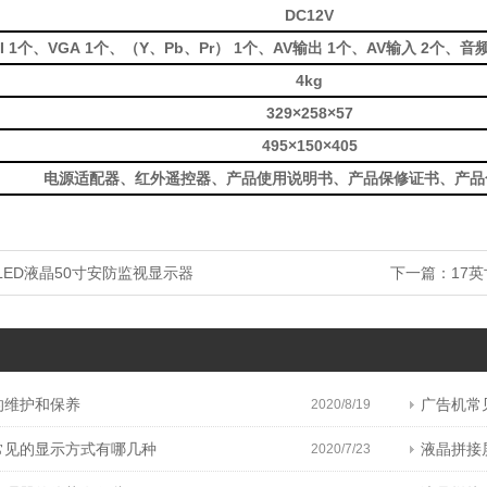
DC12V
MI 1个、VGA 1个、（Y、Pb、Pr） 1个、AV输出 1个、AV输入 2个、
4kg
329×258×57
495×150×405
电源适配器、红外遥控器、产
品使用说明书、产品保修证书
、产品
LED液晶50寸安防监视显示器
下一篇：
17
的维护和保养
广告机常
2020/8/19
常见的显示方式有哪几种
液晶拼接
2020/7/23