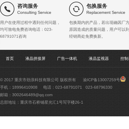
咨询服务
包换服务
Consulting Service
Replacement Service
用户在使用过程中遇到任何问题，
包换期内的产品，若出现确因厂
均可致电免费咨询电话：023-
原因造成的质量问题，用户可以
68791071咨询
经销商处免费换新。
首页
液晶拼接屏
广告一体机
液晶监视器
控制
渝
© 2017 重庆市劲浪科技有限公司 版权所有
渝ICP备13007259号
公
手机：18996410908
电话：023-68791071 023-68796330
网
邮箱：3002646489@qq.com
安
备
总部地址：重庆市石桥铺星光汇1号写字楼26-1
500
号