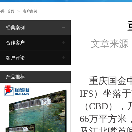
首页
客户案例
经典案例
文章来源
合作客户
客户评论
产品推荐
重庆国金中心Cho
1
IFS）坐
（CBD）
66万平方
及江北嘴首