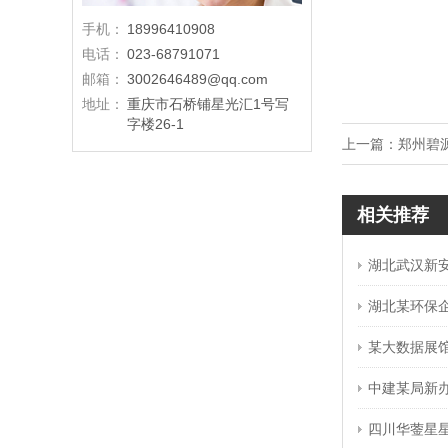
手机：
18996410908
电话：
023-68791071
邮箱：
3002646489@qq.com
地址：
重庆市石桥铺星光汇1号写
字楼26-1
上一篇：
郑州碧
相关推荐
湖北武汉新
湖北某环保
某大数据展
中建某局新
四川华蓥星