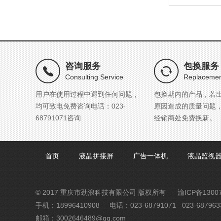
咨询服务
包换服务
Consulting Service
Replacemen
用户在使用过程中遇到任何问题，
包换期内的产品，若
均可致电免费咨询电话：023-
原因造成的质量问题
68791071咨询
经销商处免费换新。
首页
液晶拼接屏
广告一体机
液晶监视
© 2017 重庆市劲浪科技有限公司 版权所有
渝ICP备1300
手机：18996410908
电话：023-68791071 023-687963
邮箱：3002646489@qq.com