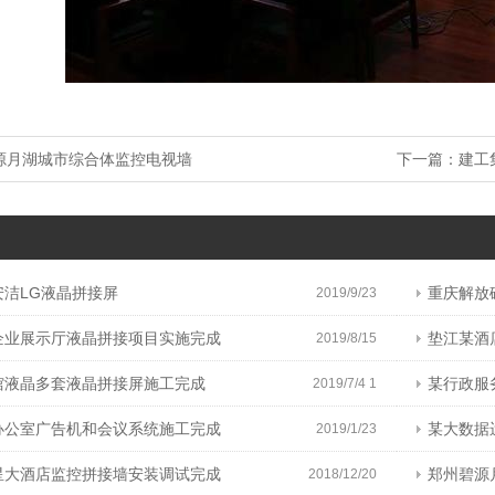
源月湖城市综合体监控电视墙
下一篇：
建工
安洁LG液晶拼接屏
重庆解放
2019/9/23
企业展示厅液晶拼接项目实施完成
垫江某酒
2019/8/15
馆液晶多套液晶拼接屏施工完成
某行政服
2019/7/4 1
办公室广告机和会议系统施工完成
某大数据运
2019/1/23
星大酒店监控拼接墙安装调试完成
郑州碧源
2018/12/20