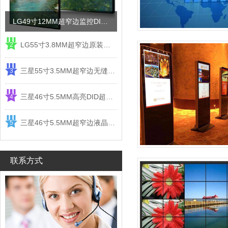
LG49寸12MM超窄边监控DID液晶拼接屏电视墙
LG55寸3.8MM超窄边原装液晶拼接屏监控显示屏
2
三星55寸3.5MM超窄边无缝DID液晶拼接大屏幕显示屏
3
三星46寸5.5MM高亮DID超窄边液晶拼接屏监控大屏幕
4
三星46寸5.5MM超窄边液晶拼接屏监控大屏幕电视墙
5
联系方式