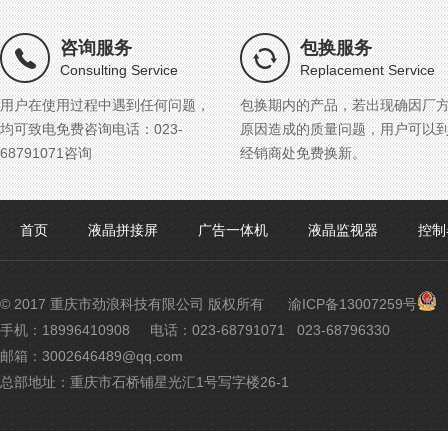
咨询服务
包换服务
Consulting Service
Replacement Service
用户在使用过程中遇到任何问题，
包换期内的产品，若出现确因厂
均可致电免费咨询电话：023-
原因造成的质量问题，用户可以
68791071咨询
经销商处免费换新。
首页
液晶拼接屏
广告一体机
液晶监视器
控制
渝
© 2017 重庆市劲浪科技有限公司 版权所有
渝ICP备13007259号
公
手机：18996410908
电话：023-68791071 023-68796330
网
邮箱：3002646489@qq.com
安
备
总部地址：重庆市石桥铺星光汇1号写字楼26-1
500
号