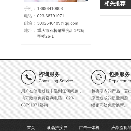
相关推荐
手机：
18996410908
电话：
023-68791071
邮箱：
3002646489@qq.com
地址：
重庆市石桥铺星光汇1号写
字楼26-1
咨询服务
包换服务
Consulting Service
Replacemen
用户在使用过程中遇到任何问题，
包换期内的产品，若
均可致电免费咨询电话：023-
原因造成的质量问题
68791071咨询
经销商处免费换新。
首页
液晶拼接屏
广告一体机
液晶监视