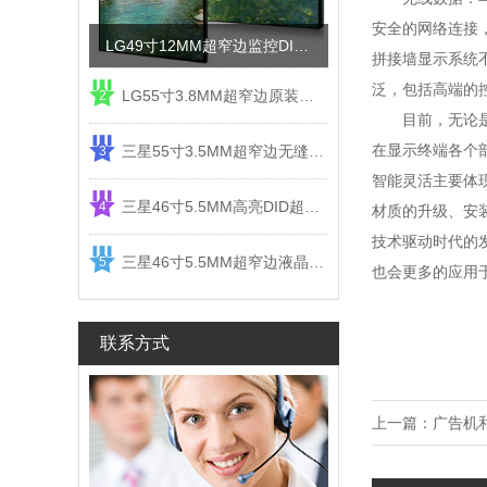
安全的网络连接
LG49寸12MM超窄边监控DID液晶拼接屏电视墙
拼接墙显示系统
泛，包括高端的
LG55寸3.8MM超窄边原装液晶拼接屏监控显示屏
2
目前，无论是高
在显示终端各个
三星55寸3.5MM超窄边无缝DID液晶拼接大屏幕显示屏
3
智能灵活主要体
三星46寸5.5MM高亮DID超窄边液晶拼接屏监控大屏幕
4
材质的升级、安
技术驱动时代的
三星46寸5.5MM超窄边液晶拼接屏监控大屏幕电视墙
5
也会更多的应用
联系方式
上一篇：
广告机