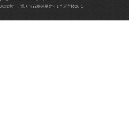
安
备
总部地址：重庆市石桥铺星光汇1号写字楼26-1
500
号