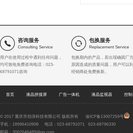
咨询服务
包换服务
Consulting Service
Replacement Service
用户在使用过程中遇到任何问题，
包换期内的产品，若出现确因厂
均可致电免费咨询电话：023-
原因造成的质量问题，用户可以
68791071咨询
经销商处免费换新。
首页
液晶拼接屏
广告一体机
液晶监视器
控制
渝
© 2017 重庆市劲浪科技有限公司 版权所有
渝ICP备13007259号
公
手机：18996410908
电话：023-68791071 023-68796330
网
邮箱：3002646489@qq.com