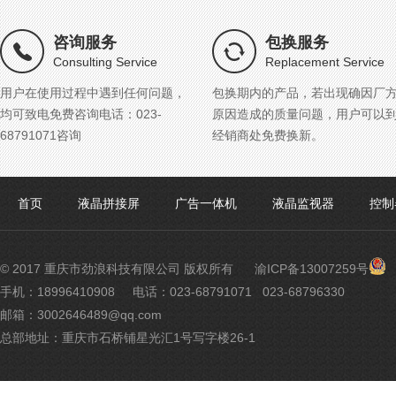
咨询服务
包换服务
Consulting Service
Replacement Service
用户在使用过程中遇到任何问题，
包换期内的产品，若出现确因厂
均可致电免费咨询电话：023-
原因造成的质量问题，用户可以
68791071咨询
经销商处免费换新。
首页
液晶拼接屏
广告一体机
液晶监视器
控制
渝
© 2017 重庆市劲浪科技有限公司 版权所有
渝ICP备13007259号
公
手机：18996410908
电话：023-68791071 023-68796330
网
邮箱：3002646489@qq.com
安
备
总部地址：重庆市石桥铺星光汇1号写字楼26-1
500
号