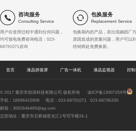
咨询服务
包换服务
Consulting Service
Replacement Service
用户在使用过程中遇到任何问题，
包换期内的产品，若出现确因厂
均可致电免费咨询电话：023-
原因造成的质量问题，用户可以
68791071咨询
经销商处免费换新。
首页
液晶拼接屏
广告一体机
液晶监视器
控制
渝
© 2017 重庆市劲浪科技有限公司 版权所有
渝ICP备13007259号
公
手机：18996410908
电话：023-68791071 023-68796330
网
邮箱：3002646489@qq.com
安
备
总部地址：重庆市石桥铺星光汇1号写字楼26-1
500
号