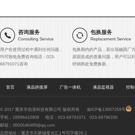
咨询服务
包换服务
Consulting Service
Replacement Service
用户在使用过程中遇到任何问题，
包换期内的产品，若出现确因厂
均可致电免费咨询电话：023-
原因造成的质量问题，用户可以
68791071咨询
经销商处免费换新。
首页
液晶拼接屏
广告一体机
液晶监视器
控制
渝
© 2017 重庆市劲浪科技有限公司 版权所有
渝ICP备13007259号
公
手机：18996410908
电话：023-68791071 023-68796330
网
邮箱：3002646489@qq.com
安
备
总部地址：重庆市石桥铺星光汇1号写字楼26-1