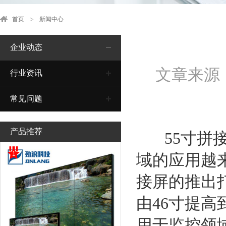
首页
新闻中心
企业动态
文章来源
行业资讯
常见问题
产品推荐
55
寸拼
1
域的应用越
接屏的推出
由
46
寸提高
用于监控领