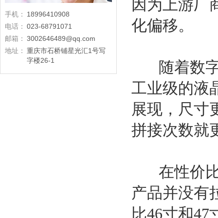
因为上游厂
手机：
18996410908
化偏移。
电话：
023-68791071
邮箱：
3002646489@qq.com
地址：
重庆市石桥铺星光汇1号写
字楼26-1
随着数字时
工业级的液
展现，尺寸
拼接次数就
在性价比
产品并没有
比
46
寸和
47