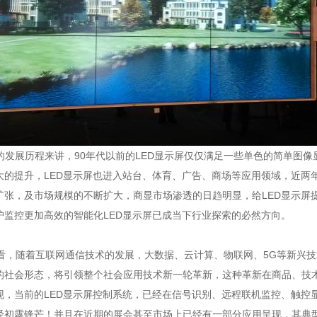
的发展历程来讲，90年代以前的LED显示屏仅仅满足一些单色的简单图像
大的提升，LED显示屏也进入站台、体育、广告、商场等应用领域，近两
扩张，及市场规模的不断扩大，商显市场渗透的日趋明显，给LED显示屏
护监控更加高效的智能化LED显示屏已成当下行业探索的必然方向。
，随着互联网通信技术的发展，大数据、云计算、物联网、5G等新兴技
的社会形态，将引领整个社会应用技术新一轮革新，这种革新在商品、技术
现，当前的LED显示屏控制系统，已经在信号识别、远程联机监控、触控
经初露锋芒！并且在近期的展会甚至市场上已经有一部分应用呈现，其典