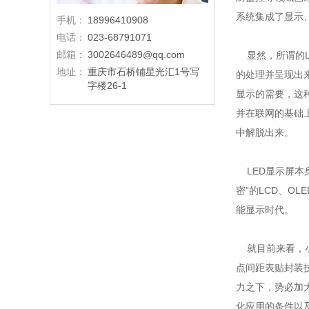
系统集成了显示
手机：
18996410908
电话：
023-68791071
邮箱：
3002646489@qq.com
显然，所谓的L
地址：
重庆市石桥铺星光汇1号写
的处理并呈现出
字楼26-1
显示的需要，这
并在联网的基础
中解脱出来。
LED显示屏本
密”的LCD、O
能显示时代。
就目前来看，小
点间距表贴封装技
力之下，势必加
化应用的条件以