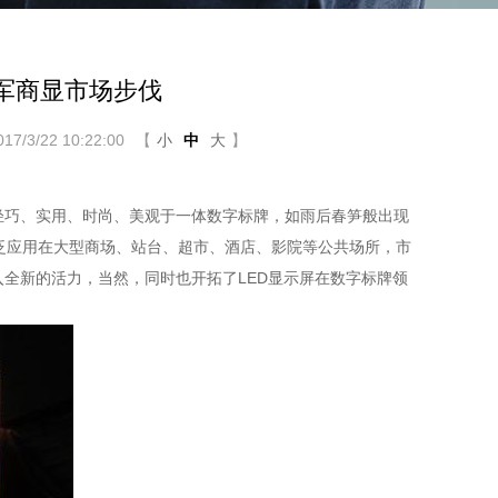
进军商显市场步伐
/3/22 10:22:00
【
小
中
大
】
巧、实用、时尚、美观于一体数字标牌，如雨后春笋般出现
泛应用在大型商场、站台、超市、酒店、影院等公共场所，市
入全新的活力，当然，同时也开拓了LED显示屏在数字标牌领