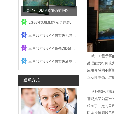
LG49寸12MM超窄边监控DID液晶拼接屏电视墙
LG55寸3.8MM超窄边原装液晶拼接屏监控显示屏
2
三星55寸3.5MM超窄边无缝DID液晶拼接大屏幕显示屏
3
三星46寸5.5MM高亮DID超窄边液晶拼接屏监控大屏幕
4
就LED显示屏
三星46寸5.5MM超窄边液晶拼接屏监控大屏幕电视墙
5
处理能力得到较
应用领域的不断
互动性更强、维
联系方式
从外部环境来看
智能风暴为基准
经有了一定的呈
防监控等领域已