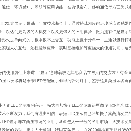
、通信、环境感知、照明等应用功能，在资讯发布、移动通信等方面为城
ED智能显示，是基于当前技术基础上，通过搭载相应的环境感应传感器
来，以达到更高级的人机交互以及更强大的应用体验，做为拥有信息显示功
种形式是单向式的，根本谈不上交互，功能上也十分单一，且难以进行精准
上实现人机互动、远程控制更新、实时监控维护等更强大的使用功能，给
身的使用属性上来讲，“显示”意味着较之其他商品在与人的交流方面有着直
LED显示技术将是未来LED智能显示领域的强劲对手，鉴于这几类显示
间距LED显示屏的兴起，极大的加快了LED显示屏进军商显市场的步伐
术不断发力，我们有理由相信，表贴LED显示屏已经加快了其高清发展的步伐
大LED显示屏在商显市场的应用，甚至进入一部分的民用市场，从技术发
及发展的后劲。相关人士预测，我国安防产业，在2020年检有望超过3W