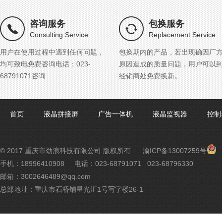
咨询服务
包换服务
Consulting Service
Replacement Service
用户在使用过程中遇到任何问题，
包换期内的产品，若出现确因厂
均可致电免费咨询电话：023-
原因造成的质量问题，用户可以
68791071咨询
经销商处免费换新。
首页
液晶拼接屏
广告一体机
液晶监视器
控制
渝
© 2017 重庆市劲浪科技有限公司 版权所有
渝ICP备13007259号
公
手机：18996410908
电话：023-68791071 023-68796330
网
邮箱：3002646489@qq.com
安
备
总部地址：重庆市石桥铺星光汇1号写字楼26-1
500
号