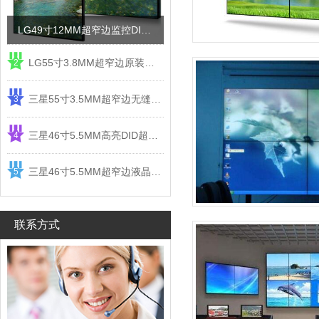
LG49寸12MM超窄边监控DID液晶拼接屏电视墙
LG55寸3.8MM超窄边原装液晶拼接屏监控显示屏
2
三星55寸3.5MM超窄边无缝DID液晶拼接大屏幕显示屏
3
三星46寸5.5MM高亮DID超窄边液晶拼接屏监控大屏幕
4
三星46寸5.5MM超窄边液晶拼接屏监控大屏幕电视墙
5
联系方式